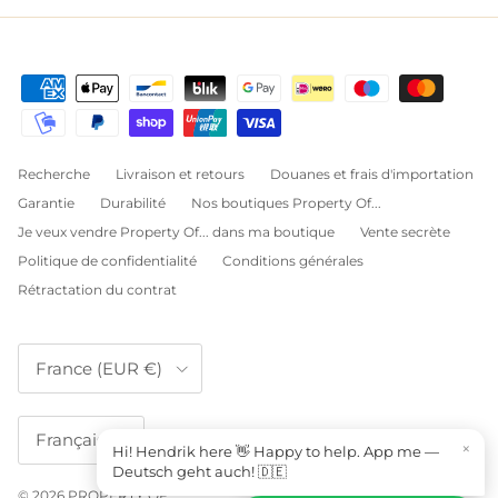
Recherche
Livraison et retours
Douanes et frais d'importation
Garantie
Durabilité
Nos boutiques Property Of...
Je veux vendre Property Of... dans ma boutique
Vente secrète
Politique de confidentialité
Conditions générales
Rétractation du contrat
Pays
France (EUR €)
Langue
Français
×
Hi! Hendrik here 👋 Happy to help. App me —
Deutsch geht auch! 🇩🇪
© 2026
PROPERTY OF...
.